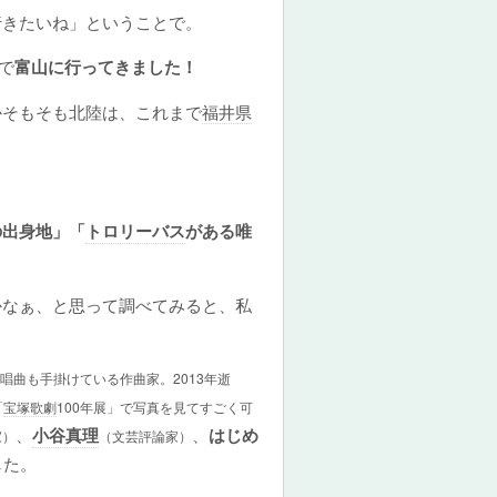
行きたいね」ということで。
で
富山に行ってきました！
かそもそも北陸は、これまで
福井県
の出身地」「
トロリーバス
がある唯
なぁ、と思って調べてみると、私
唱曲も手掛けている作曲家。2013年逝
「
宝塚歌劇
100年展」で写真を見てすごく可
、
小谷真理
、
はじめ
家）
（文芸評論家）
した。