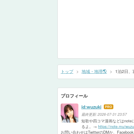
トップ
>
地域・地理🌎
>
1泊2日
プロフィール
id:wuzuki
はて
なブ
最終更新:
2026-07-31 23:57
ログ
短歌や四コマ漫画などはnote
るよ。→
https://note.mu/wuzu
Pro
お問い合わせはTwitterのDMか、Facebo