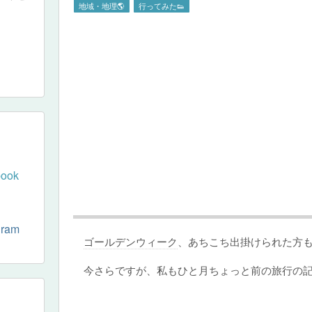
地域・地理🌎
行ってみた👟
book
gram
ゴールデンウィーク
、あちこち出掛けられた方
今さらですが、私もひと月ちょっと前の旅行の