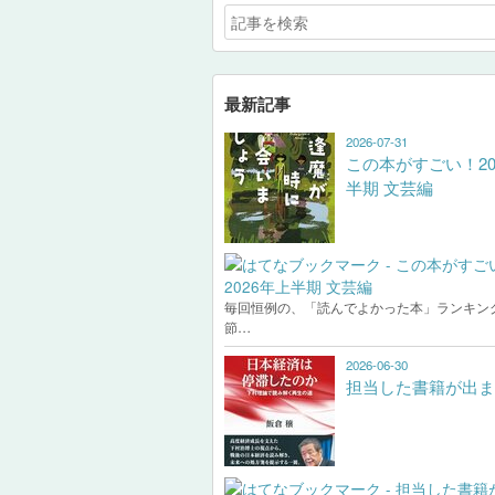
最新記事
2026-07-31
この本がすごい！20
半期 文芸編
毎回恒例の、「読んでよかった本」ランキン
節…
2026-06-30
担当した書籍が出ま