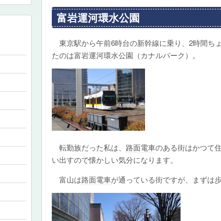
富岩運河環水公園
東京駅から午前6時台の新幹線に乗り、2時間ち
たのは富岩運河環水公園（カナルパーク）。
転勤族だった私は、
路面電車
のある街はかつて
い出すので懐かしい気分になります。
富山は
路面電車
が通っている街ですが、まずは