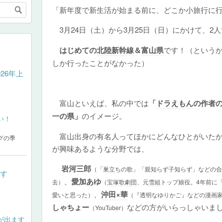
「新年度で新生活が始まる前に、どこか小旅行に
3月24日（土）から3月25日（日）にかけて、2人
はじめての
北陸新幹線
＆
富山県
です！（という
しか行ったことがなかった）
26年上
富山といえば、私の中では
「
ドラえもん
の作者
一の県」
のイメージ。
富山出身の有名人ってほかにどんなひとがいたか
グの季
が興味あるような分野では、
岩河三郎
（「巣立ちの歌」「親知らず子知らず」などの合
す
、
愛加あゆ
去）
（
宝塚歌劇団
、元
雪組
トップ娘役。4年前に
、
沖田×華
愛いと思った）
（『透明なゆりかご』などの漫画
しゃちょー
などの方がいらっしゃいま
（YouTuber）