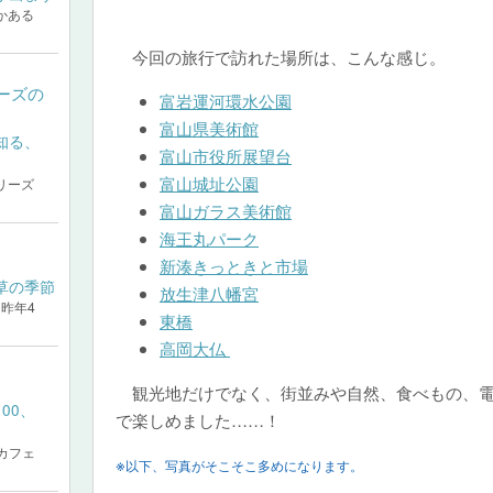
かある
今回の旅行で訪れた場所は、こんな感じ。
ーズの
富岩運河環水公園
富山県美術館
富山市役所展望台
富山城址公園
リーズ
富山ガラス美術館
海王丸パーク
新湊きっときと市場
放生津八幡宮
昨年4
東橋
高岡大仏
観光地だけでなく、街並みや自然、食べもの、電
で楽しめました……！
犬カフェ
※
以下、写真がそこそこ多めになります。